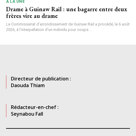
A LA UNE
Drame à Guinaw Rail : une bagarre entre deux
frères vire au drame
Le Commissariat d’arrondissement de Guinaw Rail a procédé, le 6 août
2026, à l’interpellation d’un individu pour coups...
Directeur de publication :
Daouda Thiam
Rédacteur-en-chef :
Seynabou Fall