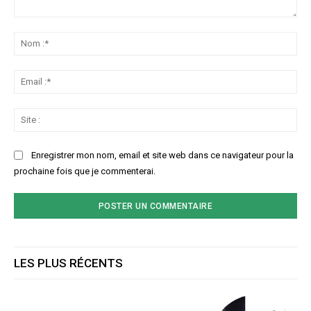
Commenter
:
No
:*
Ema
:*
Sit
:
Enregistrer mon nom, email et site web dans ce navigateur pour la
prochaine fois que je commenterai.
LES PLUS RÉCENTS