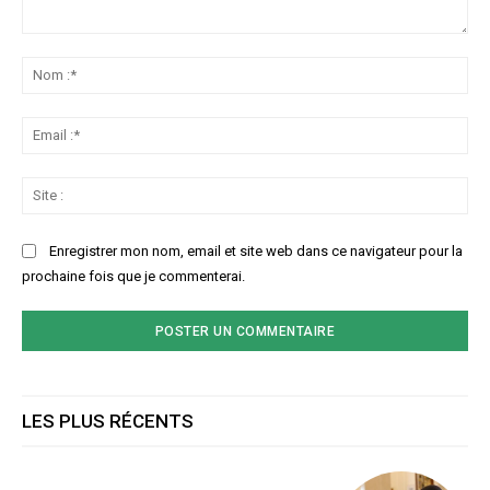
Commenter
:
No
:*
Ema
:*
Sit
:
Enregistrer mon nom, email et site web dans ce navigateur pour la
prochaine fois que je commenterai.
LES PLUS RÉCENTS