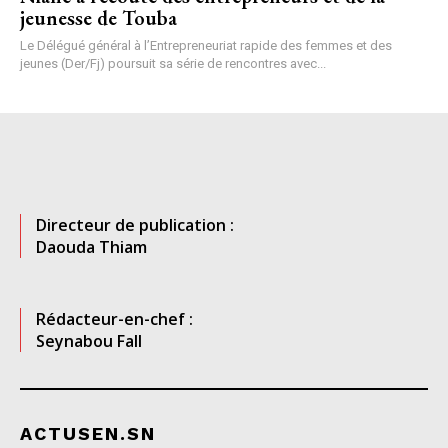
jeunesse de Touba
Le Délégué général à l’Entrepreneuriat rapide des femmes et des
jeunes (Der/Fj) poursuit sa série de rencontres avec...
Directeur de publication :
Daouda Thiam
Rédacteur-en-chef :
Seynabou Fall
ACTUSEN.SN