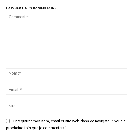
LAISSER UN COMMENTAIRE
Commenter
:
No
:*
Ema
:*
Sit
:
Enregistrer mon nom, email et site web dans ce navigateur pour la
prochaine fois que je commenterai.