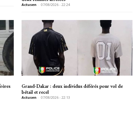
Actusen
-
07/08/2026 - 22:24
rères
Grand-Dakar : deux individus déférés pour vol de
bétail et recel
Actusen
-
07/08/2026 - 22:13