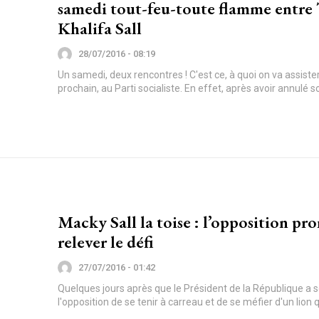
samedi tout-feu-toute flamme entre 
Khalifa Sall
28/07/2016 - 08:19
Un samedi, deux rencontres ! C'est ce, à quoi on va assiste
prochain, au Parti socialiste. En effet, après avoir annulé s
Macky Sall la toise : l’opposition pr
relever le défi
27/07/2016 - 01:42
Quelques jours après que le Président de la République 
l'opposition de se tenir à carreau et de se méfier d'un lion qu