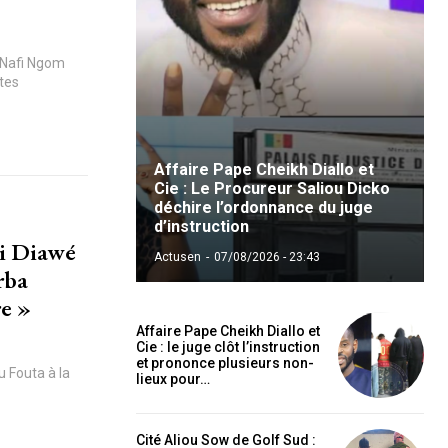
 Nafi Ngom
tes
Affaire Pape Cheikh Diallo et
Cie : Le Procureur Saliou Dicko
déchire l’ordonnance du juge
d’instruction
ki Diawé
Actusen
-
07/08/2026 - 23:43
rba
e »
Affaire Pape Cheikh Diallo et
Cie : le juge clôt l’instruction
et prononce plusieurs non-
u Fouta à la
lieux pour…
Cité Aliou Sow de Golf Sud :