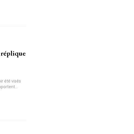
 réplique
ir été visés
pportent...