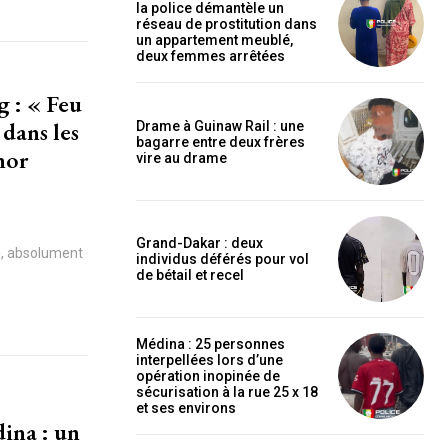
la police démantèle un
réseau de prostitution dans
un appartement meublé,
deux femmes arrêtées
g : « Feu
 dans les
Drame à Guinaw Rail : une
bagarre entre deux frères
nor
vire au drame
Grand-Dakar : deux
en, absolument
individus déférés pour vol
de bétail et recel
Médina : 25 personnes
interpellées lors d’une
opération inopinée de
sécurisation à la rue 25 x 18
et ses environs
ina : un