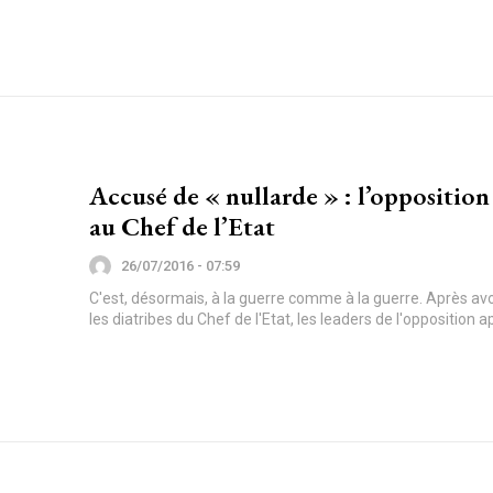
Accusé de « nullarde » : l’opposition
au Chef de l’Etat
26/07/2016 - 07:59
C'est, désormais, à la guerre comme à la guerre. Après avo
les diatribes du Chef de l'Etat, les leaders de l'opposition a