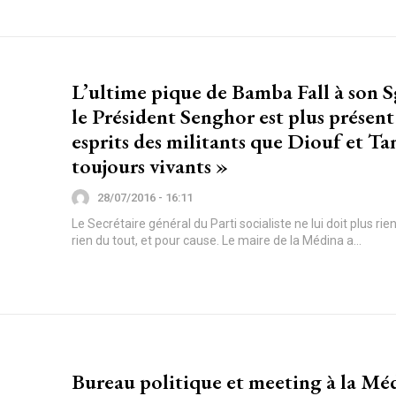
L’ultime pique de Bamba Fall à son S
le Président Senghor est plus présent
esprits des militants que Diouf et Ta
toujours vivants »
28/07/2016 - 16:11
Le Secrétaire général du Parti socialiste ne lui doit plus ri
rien du tout, et pour cause. Le maire de la Médina a...
Bureau politique et meeting à la Méd