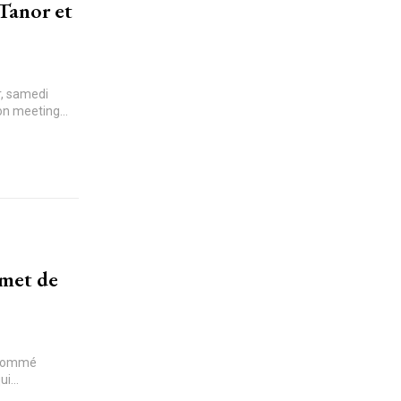
Tanor et
r, samedi
on meeting...
omet de
a sommé
i...