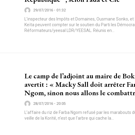
29/07/2016 - 01:32
L’inspecteur des Impôts et Domaines, Ousmane Sonko, et
Keïta peuvent compter sur le soutien du Parti les Démocra
Réformateurs/yeesal LDR/YEESAL. Réunis en...
Le camp de l’adjoint au maire de Bo
avertit : « Macky Sall doit arrêter Fa
Ngom, sinon nous allons le combattr
28/07/2016 - 20:05
L’affaire du riz de Farba Ngom refusé par les marabouts d
veille de la Korité, n’est que l’arbre qui cache la...