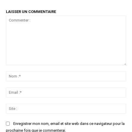
LAISSER UN COMMENTAIRE
Commenter
:
No
:*
Ema
:*
Sit
:
Enregistrer mon nom, email et site web dans ce navigateur pour la
prochaine fois que je commenterai.