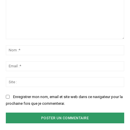
Commenter
:
No
:*
Ema
:*
Sit
:
Enregistrer mon nom, email et site web dans ce navigateur pour la
prochaine fois que je commenterai.