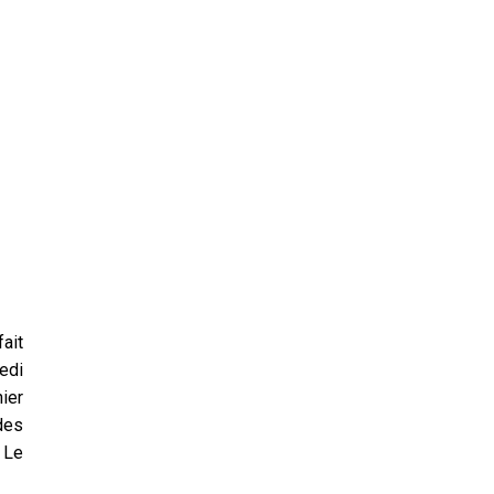
ait
medi
nier
des
 Le