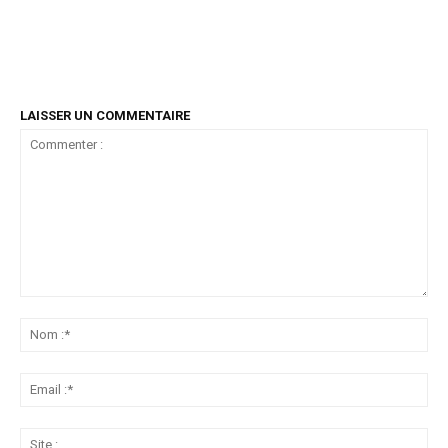
LAISSER UN COMMENTAIRE
Commenter
:
No
:*
Ema
:*
Sit