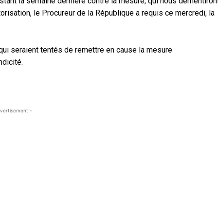
stant la semaine dernière contre la mesure, qui nous démentiront
isation, le Procureur de la République a requis ce mercredi, la
qui seraient tentés de remettre en cause la mesure
dicité.
vertisement -