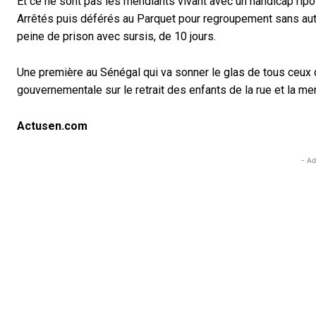
Et ce ne sont pas les mendiants vivant avec un handicap ripo
Arrêtés puis déférés au Parquet pour regroupement sans autor
peine de prison avec sursis, de 10 jours.
Une première au Sénégal qui va sonner le glas de tous ceux 
gouvernementale sur le retrait des enfants de la rue et la men
Actusen.com
- Ad