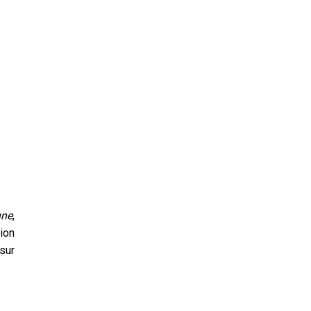
une
,
ion
sur