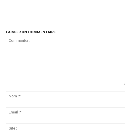
LAISSER UN COMMENTAIRE
Commenter
:
No
:*
Ema
:*
Sit