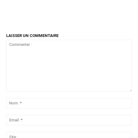
LAISSER UN COMMENTAIRE
Commenter
:
No
:*
Ema
:*
Sit