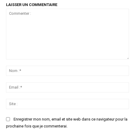
LAISSER UN COMMENTAIRE
Commenter
:
No
:*
Ema
:*
Sit
:
Enregistrer mon nom, email et site web dans ce navigateur pour la
prochaine fois que je commenterai.