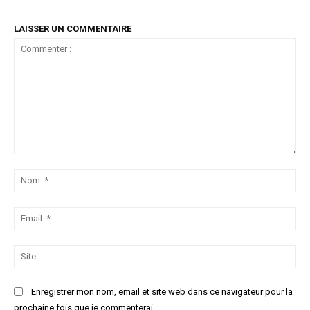
LAISSER UN COMMENTAIRE
Commenter
:
No
:*
Ema
:*
Sit
:
Enregistrer mon nom, email et site web dans ce navigateur pour la
prochaine fois que je commenterai.