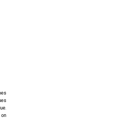
hes
ques
due.
, on