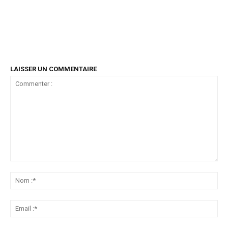
LAISSER UN COMMENTAIRE
Commenter
:
No
:*
Ema
:*