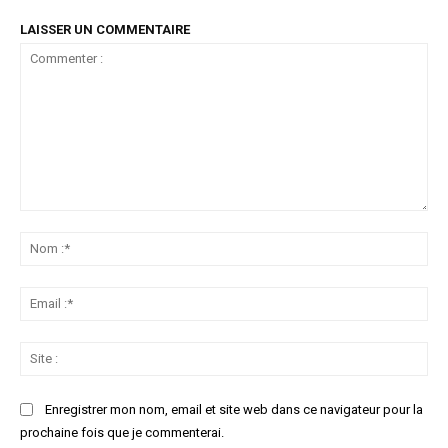
LAISSER UN COMMENTAIRE
Commenter
:
No
:*
Ema
:*
Sit
:
Enregistrer mon nom, email et site web dans ce navigateur pour la
prochaine fois que je commenterai.