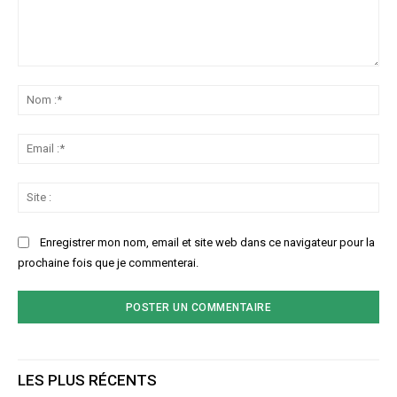
Commenter
:
No
:*
Ema
:*
Sit
:
Enregistrer mon nom, email et site web dans ce navigateur pour la
prochaine fois que je commenterai.
LES PLUS RÉCENTS