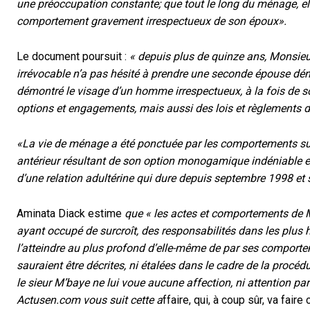
une préoccupation constante; que tout le long du ménage, elle
comportement gravement irrespectueux de son époux».
Le document poursuit :
« depuis plus de quinze ans, Mons
irrévocable n’a pas hésité à prendre une seconde épouse d
démontré le visage d’un homme irrespectueux, à la fois de so
options et engagements, mais aussi des lois et règlements d
«La vie de ménage a été ponctuée par les comportements sus
antérieur résultant de son option monogamique indéniable est
d’une relation adultérine qui dure depuis septembre 1998 et 
Aminata Diack estime
que « les actes et comportements de
ayant occupé de surcroît, des responsabilités dans les plus h
l’atteindre au plus profond d’elle-même de par ses comportem
sauraient être décrites, ni étalées dans le cadre de la procé
le sieur M’baye ne lui voue aucune affection, ni attention parti
Actusen.com vous suit cette a
ffaire, qui, à coup sûr, va fair