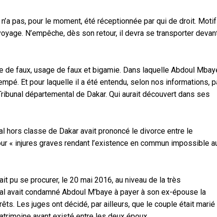
n’a pas, pour le moment, été réceptionnée par qui de droit. Motif
oyage. N’empêche, dès son retour, il devra se transporter devant
ire de faux, usage de faux et bigamie. Dans laquelle Abdoul Mbay
mpé. Et pour laquelle il a été entendu, selon nos informations, p
e Tribunal départemental de Dakar. Qui aurait découvert dans ses
nal hors classe de Dakar avait prononcé le divorce entre le
r « injures graves rendant l’existence en commun impossible a
it pu se procurer, le 20 mai 2016, au niveau de la très
ibunal avait condamné Abdoul M’baye à payer à son ex-épouse la
s. Les juges ont décidé, par ailleurs, que le couple était marié
atrimoine ayant existé entre les deux époux.