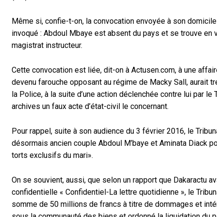
Même si, confie-t-on, la convocation envoyée à son domicile 
invoqué : Abdoul Mbaye est absent du pays et se trouve en v
magistrat instructeur.
Cette convocation est liée, dit-on à Actusen.com, à une affa
devenu farouche opposant au régime de Macky Sall, aurait tre
la Police, à la suite d’une action déclenchée contre lui par l
archives un faux acte d’état-civil le concernant.
Pour rappel, suite à son audience du 3 février 2016, le Tribu
désormais ancien couple Abdoul M’baye et Aminata Diack pou
torts exclusifs du mari».
On se souvient, aussi, que selon un rapport que Dakaractu ava
confidentielle « Confidentiel-La lettre quotidienne », le Tr
somme de 50 millions de francs à titre de dommages et intérêt
sous la communauté des biens et ordonné la liquidation du p