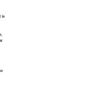
 le
e,
ar
ux