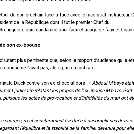
our de son prochain face-à-face avec le magistrat instructeur. C
ident de la République dont il fut le premier Chef du
t être inquiété puis condamné pour faux et usage de faux et bigam
u de son ex-épouse
’autant plus pertinente que, selon le rapport d’audience qui a ét
n épouse ne l’avait pas, alors pas du tout raté.
minata Diack contre son ex-chocolat doré : «
Abdoul M’baye était
ument judiciaire relatant les propos de l’ex épouse M’baye, écrit
 puisque les actes de provocation et d’infidélités du mari ont ét
es charges, s’est constamment évertuée à accomplir ses devoirs
rdant l’équilibre et la stabilité de la famille, devenue pour elle