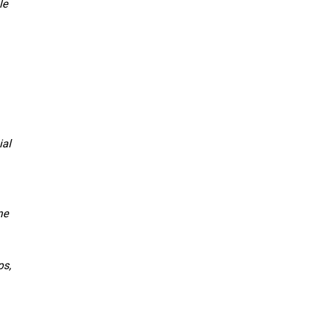
le
ial
ne
ps,