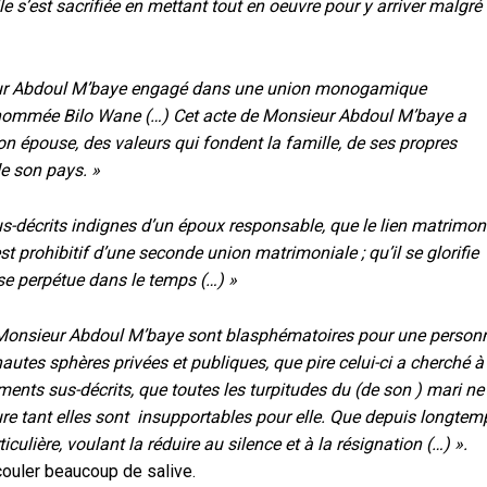
 s’est sacrifiée en mettant tout en oeuvre pour y arriver malgré 
ieur Abdoul M’baye engagé dans une union monogamique
énommée Bilo Wane (…) Cet acte de Monsieur Abdoul M’baye a
n épouse, des valeurs qui fondent la famille, de ses propres
e son pays. »
-décrits indignes d’un époux responsable, que le lien matrimon
 prohibitif d’une seconde union matrimoniale ; qu’il se glorifie
se perpétue dans le temps (…) »
 Monsieur Abdoul M’baye sont blasphématoires pour une person
autes sphères privées et publiques, que pire celui-ci a cherché à
ents sus-décrits, que toutes les turpitudes du (de son ) mari ne
dure tant elles sont insupportables pour elle. Que depuis longtem
culière, voulant la réduire au silence et à la résignation (…) ».
e couler beaucoup de salive.