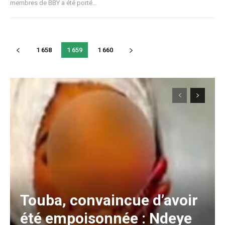
membres de BBY a été porté...
1 658
1 659
1 660
Touba, convaincue d’avoir
été empoisonnée : Ndeye