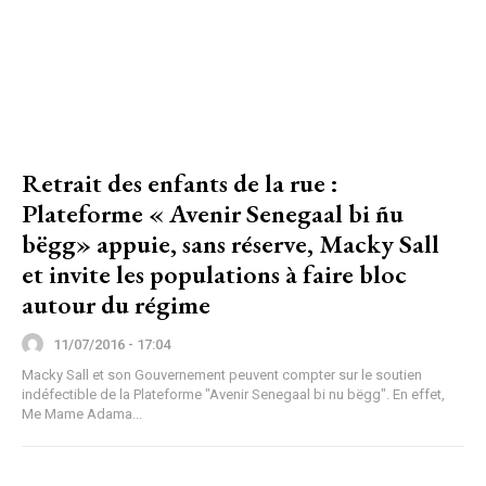
Retrait des enfants de la rue :
Plateforme « Avenir Senegaal bi ñu
bëgg» appuie, sans réserve, Macky Sall
et invite les populations à faire bloc
autour du régime
11/07/2016 - 17:04
Macky Sall et son Gouvernement peuvent compter sur le soutien
indéfectible de la Plateforme "Avenir Senegaal bi nu bëgg". En effet,
Me Mame Adama...