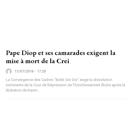
Pape Diop et ses camarades exigent la
mise à mort de la Crei
11/07/2016 - 17:20
La Convergence des Cadres "Bokk Gis Gis" exige la dissolution
imminente de la Cour de Répression de l’Enrichissement Illicite après la
libération de Karim...