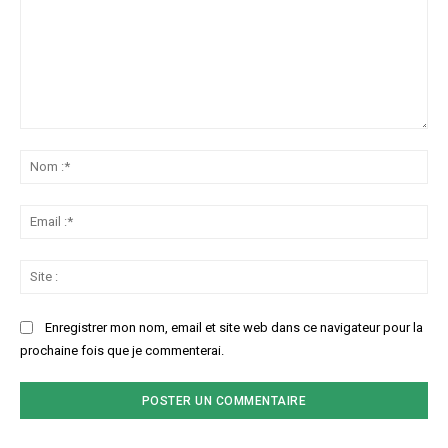
Commenter
:
No
:*
Ema
:*
Sit
:
Enregistrer mon nom, email et site web dans ce navigateur pour la
prochaine fois que je commenterai.