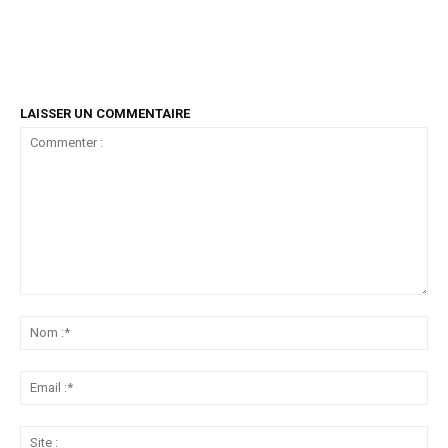
LAISSER UN COMMENTAIRE
Commenter
:
No
:*
Ema
:*
Sit